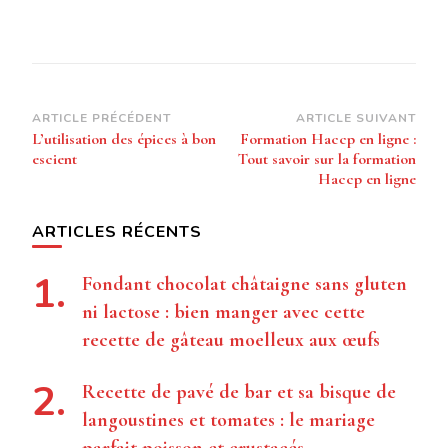
Navigation
ARTICLE PRÉCÉDENT
ARTICLE SUIVANT
L’utilisation des épices à bon
Formation Haccp en ligne :
d’article
escient
Tout savoir sur la formation
Haccp en ligne
ARTICLES RÉCENTS
Fondant chocolat châtaigne sans gluten
ni lactose : bien manger avec cette
recette de gâteau moelleux aux œufs
Recette de pavé de bar et sa bisque de
langoustines et tomates : le mariage