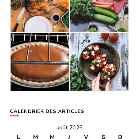
CALENDRIER DES ARTICLES
août 2026
L
M
M
J
V
S
D