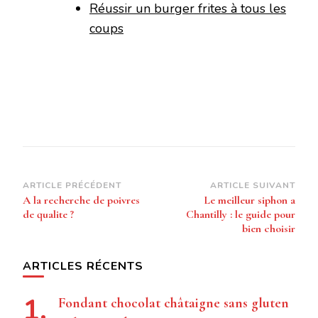
Réussir un burger frites à tous les
coups
Navigation
ARTICLE PRÉCÉDENT
ARTICLE SUIVANT
A la recherche de poivres
Le meilleur siphon a
d’article
de qualite ?
Chantilly : le guide pour
bien choisir
ARTICLES RÉCENTS
Fondant chocolat châtaigne sans gluten