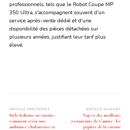
professionnels, tels que le Robot Coupe MP
350 Ultra, s'accompagnent souvent d'un
service après-vente dédié et d'une
disponibilité des pièces détachées sur
plusieurs années, justifiant leur tarif plus
élevé.
Navigation
ARTICLE PRÉCÉDENT
ARTICLE SUIVANT
Style bohème en cuisine :
Top 10 des meilleurs
d’article
comment créer une
restaurants de Cannes : les
ambiance chaleureuse et
pépites de la cuisine