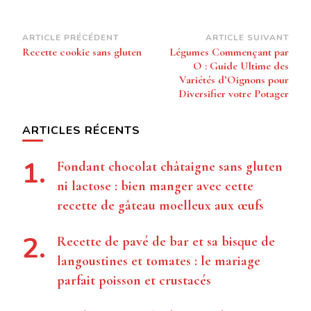
Navigation
ARTICLE PRÉCÉDENT
ARTICLE SUIVANT
Recette cookie sans gluten
Légumes Commençant par
d’article
O : Guide Ultime des
Variétés d’Oignons pour
Diversifier votre Potager
ARTICLES RÉCENTS
Fondant chocolat châtaigne sans gluten
ni lactose : bien manger avec cette
recette de gâteau moelleux aux œufs
Recette de pavé de bar et sa bisque de
langoustines et tomates : le mariage
parfait poisson et crustacés