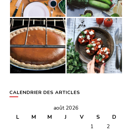
CALENDRIER DES ARTICLES
août 2026
L
M
M
J
V
S
D
1
2