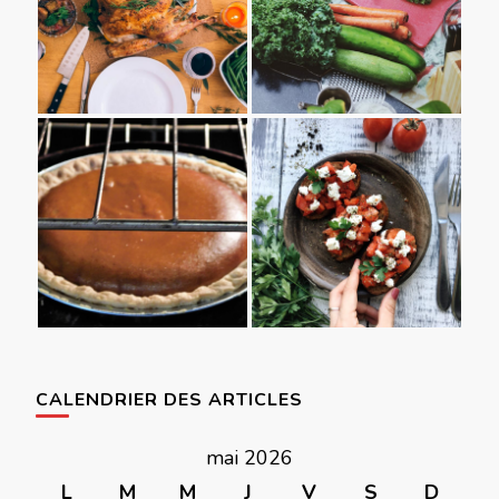
CALENDRIER DES ARTICLES
mai 2026
L
M
M
J
V
S
D